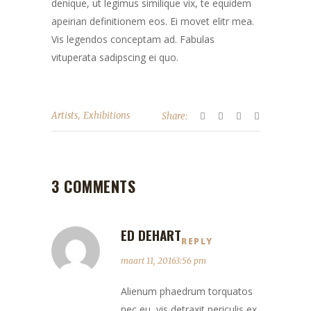
denique, ut legimus similique vix, te equidem
apeirian definitionem eos. Ei movet elitr mea.
Vis legendos conceptam ad. Fabulas
vituperata sadipscing ei quo.
,
Artists
Exhibitions
Share:
3 COMMENTS
ED DEHART
REPLY
maart 11, 20163:56 pm
Alienum phaedrum torquatos
nec eu, vis detraxit periculis ex,