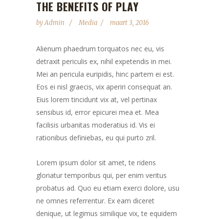
THE BENEFITS OF PLAY
by
Admin
Media
maart 3, 2016
Alienum phaedrum torquatos nec eu, vis
detraxit periculis ex, nihil expetendis in mei.
Mei an pericula euripidis, hinc partem ei est.
Eos ei nisl graecis, vix aperiri consequat an.
Eius lorem tincidunt vix at, vel pertinax
sensibus id, error epicurei mea et. Mea
facilisis urbanitas moderatius id. Vis ei
rationibus definiebas, eu qui purto zril.
Lorem ipsum dolor sit amet, te ridens
gloriatur temporibus qui, per enim veritus
probatus ad. Quo eu etiam exerci dolore, usu
ne omnes referrentur. Ex eam diceret
denique, ut legimus similique vix, te equidem