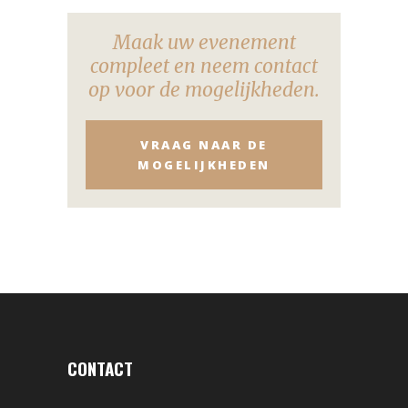
Maak uw evenement
compleet en neem contact
op voor de mogelijkheden.
VRAAG NAAR DE
MOGELIJKHEDEN
CONTACT