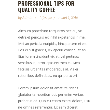
PROFESSIONAL TIPS FOR
QUALITY COFFEE
by
Admin
Lifestyle
maart 1, 2016
Alienum phaedrum torquatos nec eu, vis
detraxit periculis ex, nihil expetendis in mei.
Mei an pericula euripidis, hinc partem ei est.
Eos ei nisl graecis, vix aperiri consequat an.
Eius lorem tincidunt vix at, vel pertinax
sensibus id, error epicurei mea et. Mea
facilisis urbanitas moderatius id. Vis ei
rationibus definiebas, eu qui purto zril.
Lorem ipsum dolor sit amet, te ridens
gloriatur temporibus qui, per enim veritus
probatus ad. Quo eu etiam exerci dolore, usu
ne omnes referrentur. Ex eam diceret