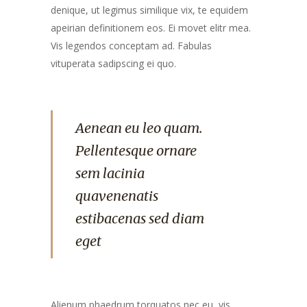
denique, ut legimus similique vix, te equidem
apeirian definitionem eos. Ei movet elitr mea.
Vis legendos conceptam ad. Fabulas
vituperata sadipscing ei quo.
Aenean eu leo quam.
Pellentesque ornare
sem lacinia
quavenenatis
estibacenas sed diam
eget
Alienum phaedrum torquatos nec eu, vis