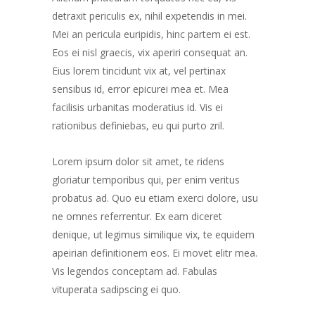
detraxit periculis ex, nihil expetendis in mei.
Mei an pericula euripidis, hinc partem ei est.
Eos ei nisl graecis, vix aperiri consequat an.
Eius lorem tincidunt vix at, vel pertinax
sensibus id, error epicurei mea et. Mea
facilisis urbanitas moderatius id. Vis ei
rationibus definiebas, eu qui purto zril.
Lorem ipsum dolor sit amet, te ridens
gloriatur temporibus qui, per enim veritus
probatus ad. Quo eu etiam exerci dolore, usu
ne omnes referrentur. Ex eam diceret
denique, ut legimus similique vix, te equidem
apeirian definitionem eos. Ei movet elitr mea.
Vis legendos conceptam ad. Fabulas
vituperata sadipscing ei quo.