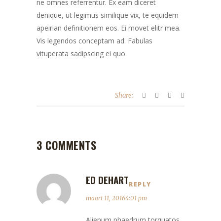
ne omnes referrentur. Ex eam diceret
denique, ut legimus similique vix, te equidem
apeirian definitionem eos. Ei movet elitr mea.
Vis legendos conceptam ad. Fabulas
vituperata sadipscing ei quo.
Share:
3 COMMENTS
ED DEHART
REPLY
maart 11, 20164:01 pm
Alienum phaedrum torquatos