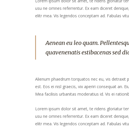
Lorem ipsum dolor sit amet, te ridens gloriatur te
usu ne omnes referrentur. Ex eam diceret denique, 
elitr mea. Vis legendos conceptam ad. Fabulas vitu
Aenean eu leo quam. Pellentesqu
quavenenatis estibacenas sed di
Alienum phaedrum torquatos nec eu, vis detraxit peri
est. Eos ei nisl graecis, vix aperiri consequat an. Ei
Mea facilisis urbanitas moderatius id. Vis ei rationib
Lorem ipsum dolor sit amet, te ridens gloriatur te
usu ne omnes referrentur. Ex eam diceret denique, 
elitr mea. Vis legendos conceptam ad. Fabulas vitu