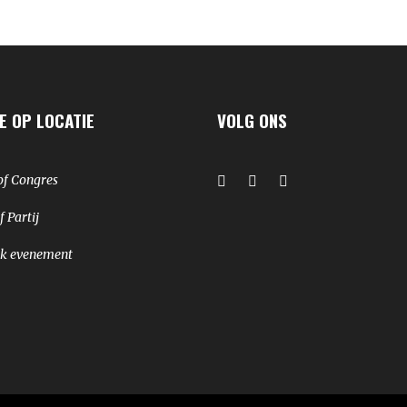
E OP LOCATIE
VOLG ONS
of Congres
f Partij
jk evenement