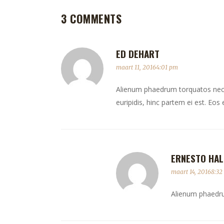
3 COMMENTS
ED DEHART
maart 11, 20164:01 pm
Alienum phaedrum torquatos nec eu,
euripidis, hinc partem ei est. Eos e
ERNESTO HAL
maart 14, 20168:3
Alienum phaedrum