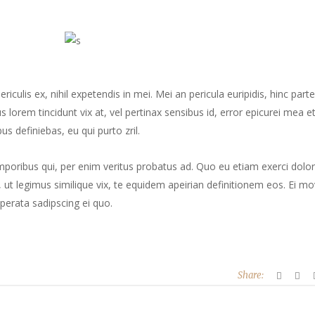
culis ex, nihil expetendis in mei. Mei an pericula euripidis, hinc part
us lorem tincidunt vix at, vel pertinax sensibus id, error epicurei mea et
us definiebas, eu qui purto zril.
mporibus qui, per enim veritus probatus ad. Quo eu etiam exerci dolor
ut legimus similique vix, te equidem apeirian definitionem eos. Ei mo
perata sadipscing ei quo.
Share: