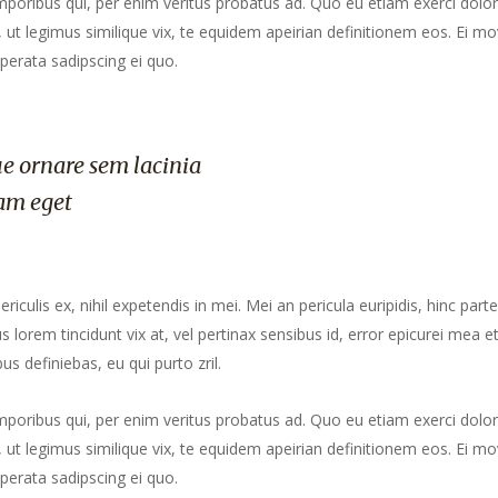
mporibus qui, per enim veritus probatus ad. Quo eu etiam exerci dolor
ut legimus similique vix, te equidem apeirian definitionem eos. Ei mo
perata sadipscing ei quo.
e ornare sem lacinia
am eget
culis ex, nihil expetendis in mei. Mei an pericula euripidis, hinc part
us lorem tincidunt vix at, vel pertinax sensibus id, error epicurei mea et
us definiebas, eu qui purto zril.
mporibus qui, per enim veritus probatus ad. Quo eu etiam exerci dolor
ut legimus similique vix, te equidem apeirian definitionem eos. Ei mo
perata sadipscing ei quo.