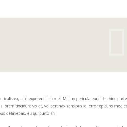
culis ex, nihil expetendis in mei. Mei an pericula euripidis, hinc part
us lorem tincidunt vix at, vel pertinax sensibus id, error epicurei mea et
us definiebas, eu qui purto zril.