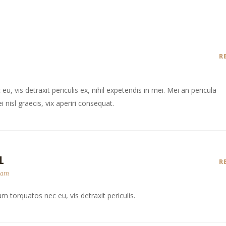
R
 vis detraxit periculis ex, nihil expetendis in mei. Mei an pericula
i nisl graecis, vix aperiri consequat.
L
R
2 am
 torquatos nec eu, vis detraxit periculis.