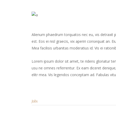
Alienum phaedrum torquatos nec eu, vis detraxit peri
est. Eos ei nisl graecis, vix aperiri consequat an. Ei
Mea facilisis urbanitas moderatius id. Vis ei rationib
Lorem ipsum dolor sit amet, te ridens gloriatur te
usu ne omnes referrentur. Ex eam diceret denique, 
elitr mea. Vis legendos conceptam ad. Fabulas vitu
Jobs