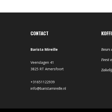
CONTACT
KOFFI
Barista Mireille
Beurs 
Feest o
Veenslagen 41
3825 RT Amersfoort
Zakeli
+31651122939
info@baristamireille.nl