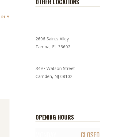
OTHER LOCATIONS
BARISTA COFFEE SHOP
EPLY
2606 Saints Alley
Tampa, FL 33602
3497 Watson Street
Camden, NJ 08102
BARISTA CAFE
OPENING HOURS
MONDAY
CLOSED