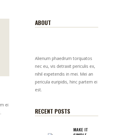
ABOUT
Alienum phaedrum torquatos
nec eu, vis detraxit periculis ex,
nihil expetendis in mei. Mei an
pericula euripidis, hinc partem ei
est.
em ei
RECENT POSTS
.
MAKE IT
SIMPLE