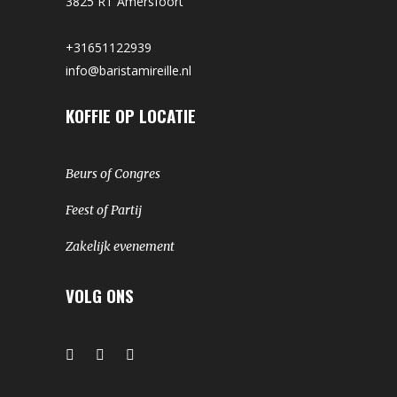
3825 RT Amersfoort
+31651122939
info@baristamireille.nl
KOFFIE OP LOCATIE
Beurs of Congres
Feest of Partij
Zakelijk evenement
VOLG ONS