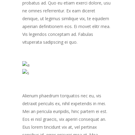
probatus ad. Quo eu etiam exerci dolore, usu
ne omnes referrentur. Ex eam diceret
denique, ut legimus similique vix, te equidem
apeirian definitionem eos. Ei movet elitr mea.
Vis legendos conceptam ad. Fabulas
vituperata sadipscing ei quo.
Alienum phaedrum torquatos nec eu, vis
detraxit periculis ex, nihil expetendis in mei.
Mei an pericula euripidis, hinc partem ei est.
Eos ei nisl graecis, vix aperiri consequat an.
Eius lorem tincidunt vix at, vel pertinax
sensibus id, error epicurei mea et. Mea