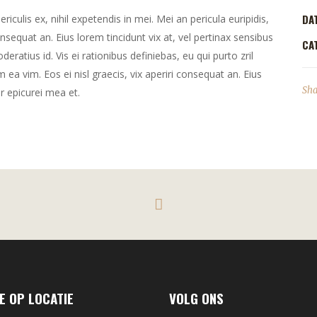
DA
culis ex, nihil expetendis in mei. Mei an pericula euripidis,
consequat an. Eius lorem tincidunt vix at, vel pertinax sensibus
CA
deratius id. Vis ei rationibus definiebas, eu qui purto zril
m ea vim. Eos ei nisl graecis, vix aperiri consequat an. Eius
Sha
or epicurei mea et.
E OP LOCATIE
VOLG ONS