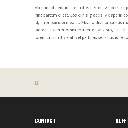
Alienum phaedrum torquatos nec eu, vis detraxit peri
hinc partem ei est. Eos ei nisl graecis, vix aperiri 
id, error epicurei mea et. Mea facilisis urbanitas mo
laoreet. Ex error omnium interpretaris pro, alia illu
lorem tincidunt vix at, vel pertinax sensibus id, err
CONTACT
KOFFI